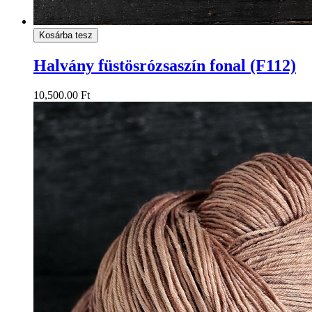
Kosárba tesz
Halvány füstösrózsaszín fonal (F112)
10,500.00 Ft