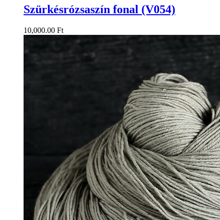
Szürkésrózsaszín fonal (V054)
10,000.00 Ft