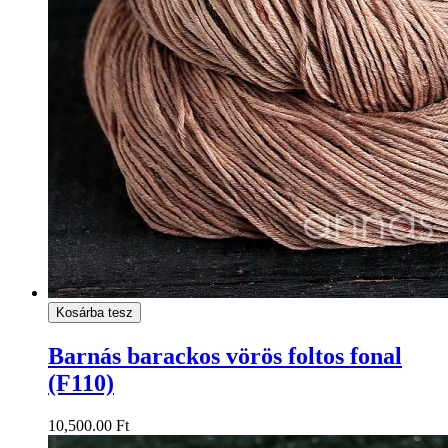
Kosárba tesz
Barnás barackos vörös foltos fonal
(F110)
10,500.00 Ft