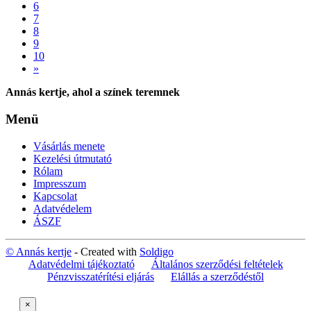
6
7
8
9
10
»
Annás kertje, ahol a színek teremnek
Menü
Vásárlás menete
Kezelési útmutató
Rólam
Impresszum
Kapcsolat
Adatvédelem
ÁSZF
© Annás kertje
- Created with
Soldigo
Adatvédelmi tájékoztató
Általános szerződési feltételek
Pénzvisszatérítési eljárás
Elállás a szerződéstől
×