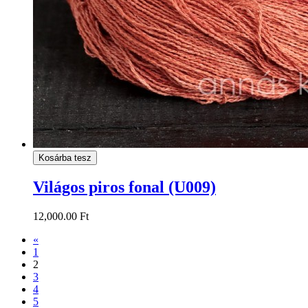
Kosárba tesz
Világos piros fonal (U009)
12,000.00 Ft
«
1
2
3
4
5