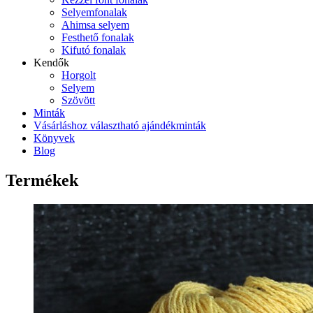
Selyemfonalak
Ahimsa selyem
Festhető fonalak
Kifutó fonalak
Kendők
Horgolt
Selyem
Szövött
Minták
Vásárláshoz választható ajándékminták
Könyvek
Blog
Termékek