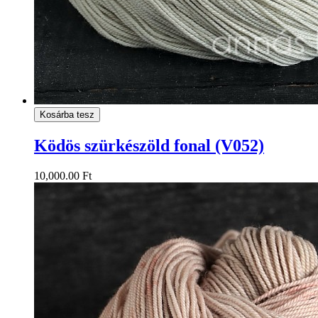
Kosárba tesz
Ködös szürkészöld fonal (V052)
10,000.00 Ft