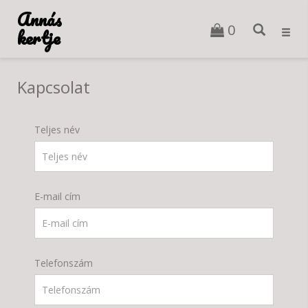
Annás
0
kertje
Toggl
navig
Kapcsolat
Teljes név
E-mail cím
Telefonszám