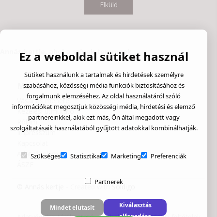
Elküld
Annás kertje, ahol a színek teremnek
Ez a weboldal sütiket használ
Sütiket használunk a tartalmak és hirdetések személyre
Menü
szabásához, közösségi média funkciók biztosításához és
forgalmunk elemzéséhez. Az oldal használatáról szóló
Vásárlás menete
információkat megosztjuk közösségi média, hirdetési és elemző
Kezelési útmutató
partnereinkkel, akik ezt más, Ön által megadott vagy
Rólam
szolgáltatásaik használatából gyűjtött adatokkal kombinálhatják.
Impresszum
Kapcsolat
Adatvédelem
Szükséges
Statisztikai
Marketing
Preferenciák
ÁSZF
Partnerek
© Annás kertje
- Created with
Soldigo
Kiválasztás
Mindet elutasít
Adatvédelmi tájékoztató
Általános szerződési feltételek
elfogadása