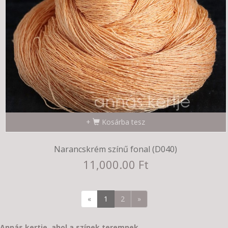
Kosárba tesz
Narancskrém színű fonal (D040)
11,000.00 Ft
«
1
2
»
Annás kertje, ahol a színek teremnek