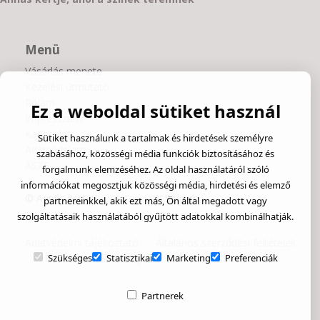
Menü
Vásárlás menete
Kezelési útmutató
Rólam
Ez a weboldal sütiket használ
Impresszum
Kapcsolat
Sütiket használunk a tartalmak és hirdetések személyre
Adatvédelem
szabásához, közösségi média funkciók biztosításához és
ÁSZF
forgalmunk elemzéséhez. Az oldal használatáról szóló
információkat megosztjuk közösségi média, hirdetési és elemző
© Annás kertje
- Created with
Soldigo
partnereinkkel, akik ezt más, Ön által megadott vagy
szolgáltatásaik használatából gyűjtött adatokkal kombinálhatják.
Adatvédelmi tájékoztató
Általános szerződési feltételek
Pénzvisszatérítési eljárás
Elállás a szerződéstől
Szükséges
Statisztikai
Marketing
Preferenciák
Partnerek