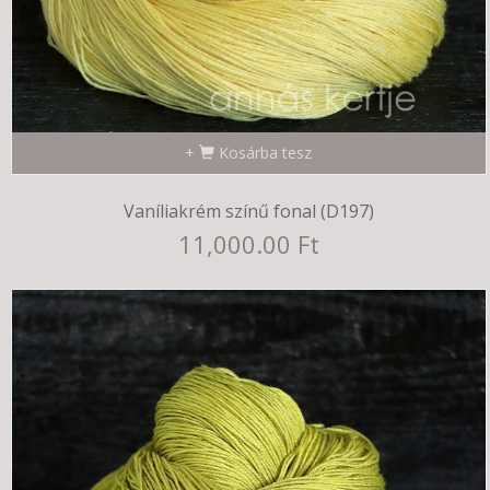
Kosárba tesz
Vaníliakrém színű fonal (D197)
11,000.00 Ft