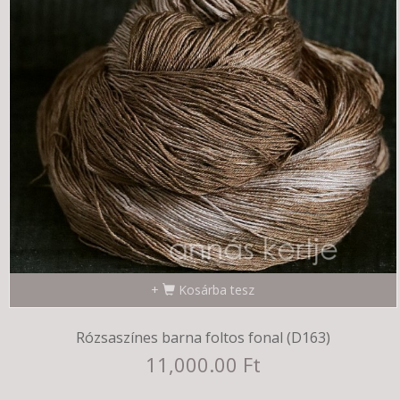
Kosárba tesz
Rózsaszínes barna foltos fonal (D163)
11,000.00 Ft