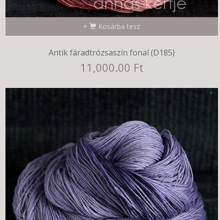
Kosárba tesz
Antik fáradtrózsaszín fonal (D185)
11,000.00 Ft