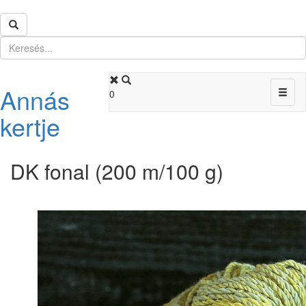
Annás
Toggl
0
naviga
kertje
DK fonal (200 m/100 g)