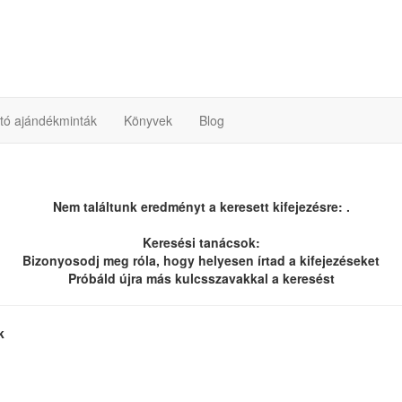
ató ajándékminták
Könyvek
Blog
Nem találtunk eredményt a keresett kifejezésre: .
Keresési tanácsok:
Bizonyosodj meg róla, hogy helyesen írtad a kifejezéseket
Próbáld újra más kulcsszavakkal a keresést
k