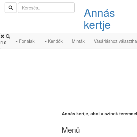
Annás
kertje
Fonalak
Kendők
Minták
Vásárláshoz választh
0
Annás kertje, ahol a színek teremne
Menü