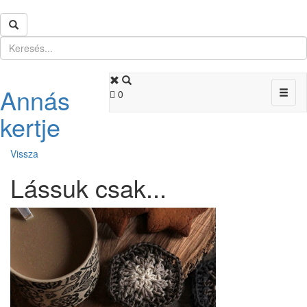
Annás
Toggl
0
naviga
kertje
Vissza
Lássuk csak...