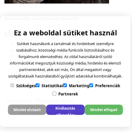
Annás kertje, ahol a színek teremnek
Ez a weboldal sütiket használ
Menü
Vásárlás menete
Sütiket használunk a tartalmak és hirdetések személyre
Kezelési útmutató
szabásához, közösségi média funkciók biztosításához és
Rólam
forgalmunk elemzéséhez. Az oldal használatáról szóló
Impresszum
információkat megosztjuk közösségi média, hirdetési és elemző
Kapcsolat
partnereinkkel, akik ezt más, Ön által megadott vagy
Adatvédelem
szolgáltatásaik használatából gyűjtött adatokkal kombinálhatják.
ÁSZF
Szükséges
Statisztikai
Marketing
Preferenciák
Partnerek
© Annás kertje
- Created with
Soldigo
Adatvédelmi tájékoztató
Általános szerződési feltételek
Kiválasztás
Mindet elutasít
Mindet elfogad
Pénzvisszatérítési eljárás
Elállás a szerződéstől
elfogadása