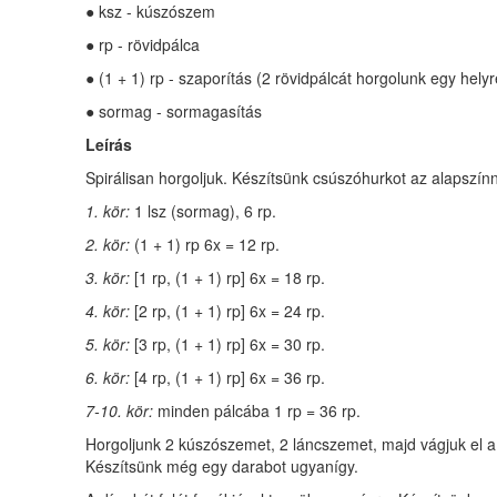
● ksz - kúszószem
● rp - rövidpálca
● (1 + 1) rp - szaporítás (2 rövidpálcát horgolunk egy helyr
● sormag - sormagasítás
Leírás
Spirálisan horgoljuk. Készítsünk csúszóhurkot az alapszínn
1. kör:
1 lsz (sormag), 6 rp.
2. kör:
(1 + 1) rp 6x = 12 rp.
3. kör:
[1 rp, (1 + 1) rp] 6x = 18 rp.
4. kör:
[2 rp, (1 + 1) rp] 6x = 24 rp.
5. kör:
[3 rp, (1 + 1) rp] 6x = 30 rp.
6. kör:
[4 rp, (1 + 1) rp] 6x = 36 rp.
7-10. kör:
minden pálcába 1 rp = 36 rp.
Horgoljunk 2 kúszószemet, 2 láncszemet, majd vágjuk el a
Készítsünk még egy darabot ugyanígy.