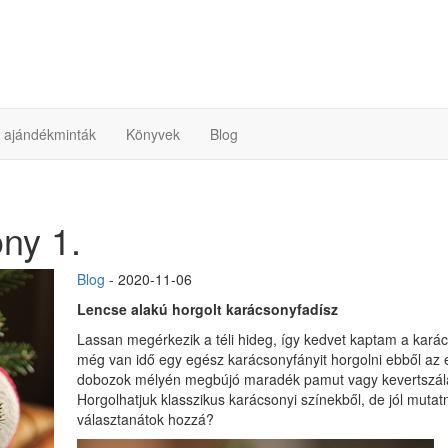
ó ajándékminták
Könyvek
Blog
ny 1.
Blog
- 2020-11-06
Lencse alakú horgolt karácsonyfadísz
Lassan megérkezik a téli hideg, így kedvet kaptam a kará
még van idő egy egész karácsonyfányit horgolni ebből az 
dobozok mélyén megbújó maradék pamut vagy kevertszálas 
Horgolhatjuk klasszikus karácsonyi színekből, de jól mutatna
választanátok hozzá?