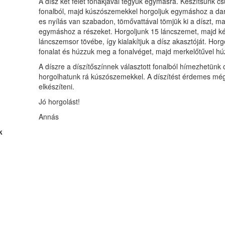
A dísz két felét fonákjával tegyük egymásra. Készítsünk c
fonalból, majd kúszószemekkel horgoljuk egymáshoz a dar
es nyílás van szabadon, tömővattával tömjük ki a díszt, m
egymáshoz a részeket. Horgoljunk 15 láncszemet, majd kés
láncszemsor tövébe, így kialakítjuk a dísz akasztóját. Horg
fonalat és húzzuk meg a fonalvéget, majd merkelőtűvel hú
A díszre a díszítőszínnek választott fonalból hímezhetünk cs
horgolhatunk rá kúszószemekkel. A díszítést érdemes még 
elkészíteni.
Jó horgolást!
Annás
k