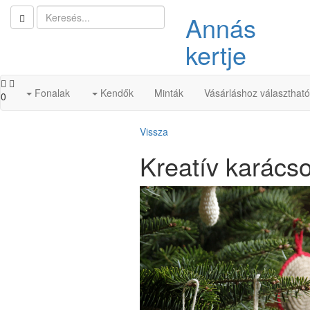
Annás
kertje
Fonalak
Kendők
Minták
Vásárláshoz választhat
0
Vissza
Kreatív karácso