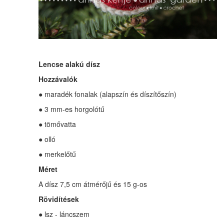
Lencse alakú dísz
Hozzávalók
● maradék fonalak (alapszín és díszítőszín)
● 3 mm-es horgolótű
● tömővatta
● olló
● merkelőtű
Méret
A dísz 7,5 cm átmérőjű és 15 g-os
Rövidítések
● lsz - láncszem