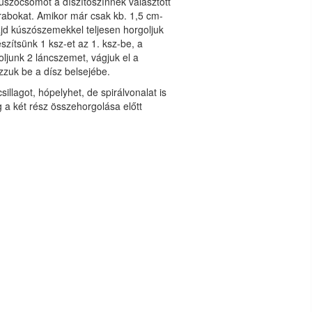
súszócsomót a díszítőszínnek választott
abokat. Amikor már csak kb. 1,5 cm-
ajd kúszószemekkel teljesen horgoljuk
zítsünk 1 ksz-et az 1. ksz-be, a
oljunk 2 láncszemet, vágjuk el a
zzuk be a dísz belsejébe.
illagot, hópelyhet, de spirálvonalat is
a két rész összehorgolása előtt