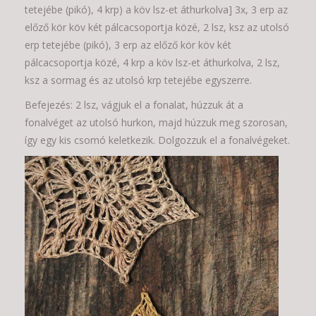
tetejébe (pikó), 4 krp) a köv lsz-et áthurkolva] 3x, 3 erp az
előző kör köv két pálcacsoportja közé, 2 lsz, ksz az utolsó
erp tetejébe (pikó), 3 erp az előző kör köv két
pálcacsoportja közé, 4 krp a köv lsz-et áthurkolva, 2 lsz,
ksz a sormag és az utolsó krp tetejébe egyszerre.
Befejezés: 2 lsz, vágjuk el a fonalat, húzzuk át a
fonalvéget az utolsó hurkon, majd húzzuk meg szorosan,
így egy kis csomó keletkezik. Dolgozzuk el a fonalvégeket.