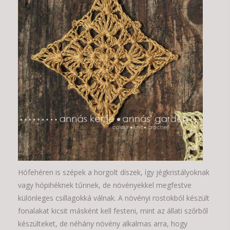
Hófehéren is szépek a horgolt díszek, így jégkristályoknak
vagy hópihéknek tűnnek, de növényekkel megfestve
különleges csillagokká válnak. A növényi rostokból készült
fonalakat kicsit másként kell festeni, mint az állati szőrből
készülteket, de néhány növény alkalmas arra, hogy