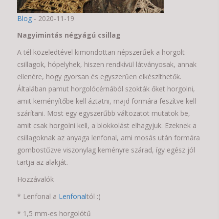
Blog
- 2020-11-19
Nagyimintás négyágú csillag
A tél közeledtével kimondottan népszerűek a horgolt
csillagok, hópelyhek, hiszen rendkívül látványosak, annak
ellenére, hogy gyorsan és egyszerűen elkészíthetők.
Általában pamut horgolócérnából szokták őket horgolni,
amit keményítőbe kell áztatni, majd formára feszítve kell
szárítani. Most egy egyszerűbb változatot mutatok be,
amit csak horgolni kell, a blokkolást elhagyjuk. Ezeknek a
csillagoknak az anyaga lenfonal, ami mosás után formára
gombostűzve viszonylag keményre szárad, így egész jól
tartja az alakját.
Hozzávalók
* Lenfonal a
Lenfonal
tól :)
* 1,5 mm-es horgolótű