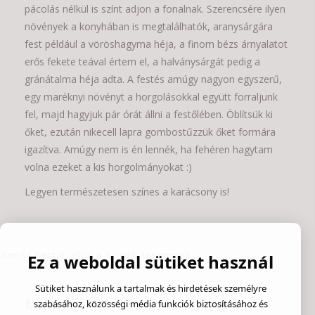
pácolás nélkül is színt adjon a fonalnak. Szerencsére ilyen
növények a konyhában is megtalálhatók, aranysárgára
fest például a vöröshagyma héja, a finom bézs árnyalatot
erős fekete teával értem el, a halványsárgát pedig a
gránátalma héja adta. A festés amúgy nagyon egyszerű,
egy maréknyi növényt a horgolásokkal együtt forraljunk
fel, majd hagyjuk pár órát állni a festőlében. Öblítsük ki
őket, ezután nikecell lapra gombostűzzük őket formára
igazítva. Amúgy nem is én lennék, ha fehéren hagytam
volna ezeket a kis horgolmányokat :)
Legyen természetesen színes a karácsony is!
Annás kertje, ahol a színek teremnek
Ez a weboldal sütiket használ
Sütiket használunk a tartalmak és hirdetések személyre
Menü
szabásához, közösségi média funkciók biztosításához és