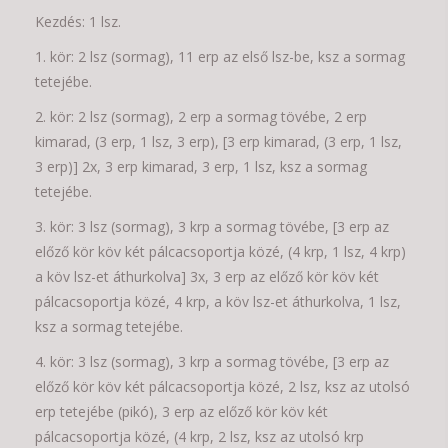
Kezdés: 1 lsz.
1. kör: 2 lsz (sormag), 11 erp az első lsz-be, ksz a sormag
tetejébe.
2. kör: 2 lsz (sormag), 2 erp a sormag tövébe, 2 erp
kimarad, (3 erp, 1 lsz, 3 erp), [3 erp kimarad, (3 erp, 1 lsz,
3 erp)] 2x, 3 erp kimarad, 3 erp, 1 lsz, ksz a sormag
tetejébe.
3. kör: 3 lsz (sormag), 3 krp a sormag tövébe, [3 erp az
előző kör köv két pálcacsoportja közé, (4 krp, 1 lsz, 4 krp)
a köv lsz-et áthurkolva] 3x, 3 erp az előző kör köv két
pálcacsoportja közé, 4 krp, a köv lsz-et áthurkolva, 1 lsz,
ksz a sormag tetejébe.
4. kör: 3 lsz (sormag), 3 krp a sormag tövébe, [3 erp az
előző kör köv két pálcacsoportja közé, 2 lsz, ksz az utolsó
erp tetejébe (pikó), 3 erp az előző kör köv két
pálcacsoportja közé, (4 krp, 2 lsz, ksz az utolsó krp