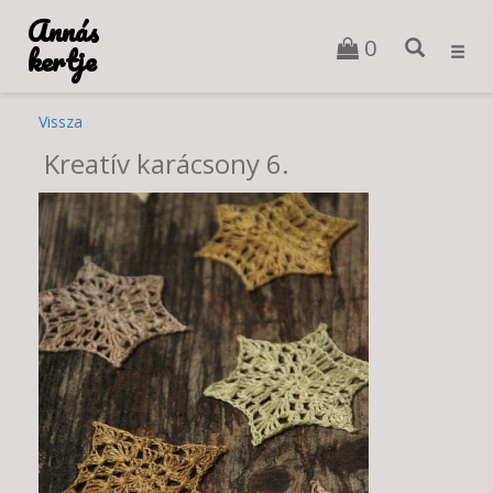
Annás
0
kertje
Toggl
navig
Vissza
Kreatív karácsony 6.