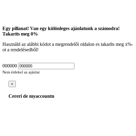
Egy pillanat! Van egy különleges ajánlatunk a számodra!
Takaríts meg
0
%
Használd az alábbi kódot a megrendelői oldalon es takaríts meg
x
%-
ot a rendelésedből!
000000
Nem érdekel az ajánlat
×
Cereri de myaccountn