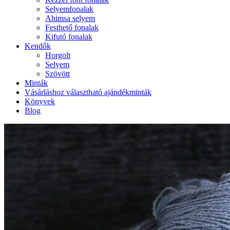
Selyemfonalak
Ahimsa selyem
Festhető fonalak
Kifutó fonalak
Kendők
Horgolt
Selyem
Szövött
Minták
Vásárláshoz választható ajándékminták
Könyvek
Blog