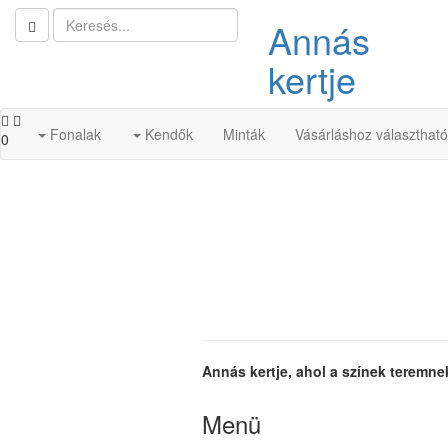
Annás
kertje
Fonalak
Kendők
Minták
Vásárláshoz választhat
0
Annás kertje, ahol a színek teremne
Menü