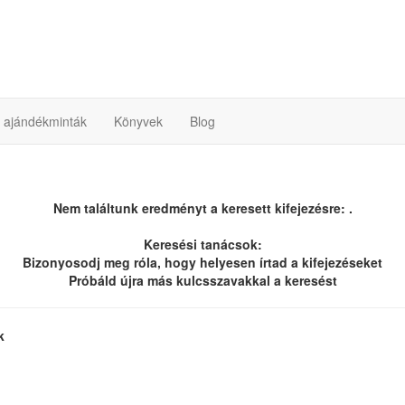
ó ajándékminták
Könyvek
Blog
Nem találtunk eredményt a keresett kifejezésre: .
Keresési tanácsok:
Bizonyosodj meg róla, hogy helyesen írtad a kifejezéseket
Próbáld újra más kulcsszavakkal a keresést
k