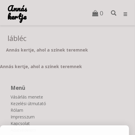
Annás
0
kertje
Toggl
navig
lábléc
Annás kertje, ahol a színek teremnek
Annás kertje, ahol a színek teremnek
Menü
Vásárlás menete
Kezelési útmutató
Rólam
Impresszum
Kapcsolat
Adatvédelem