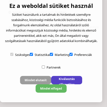
ÁSZF
Ez a weboldal sütiket használ
© Annás kertje
- Created with
Soldigo
Sütiket használunk a tartalmak és hirdetések személyre
szabásához, közösségi média funkciók biztosításához és
forgalmunk elemzéséhez. Az oldal használatáról szóló
Adatvédelmi tájékoztató
Általános szerződési feltételek
információkat megosztjuk közösségi média, hirdetési és elemző
Pénzvisszatérítési eljárás
Elállás a szerződéstől
partnereinkkel, akik ezt más, Ön által megadott vagy
szolgáltatásaik használatából gyűjtött adatokkal kombinálhatják.
Szükséges
Statisztikai
Marketing
Preferenciák
Partnerek
Kiválasztás
Mindet elutasít
elfogadása
Mindet elfogad