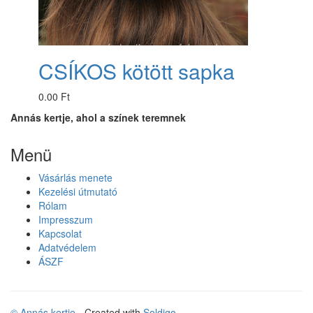
CSÍKOS kötött sapka
0.00 Ft
Annás kertje, ahol a színek teremnek
Menü
Vásárlás menete
Kezelési útmutató
Rólam
Impresszum
Kapcsolat
Adatvédelem
ÁSZF
© Annás kertje
- Created with
Soldigo