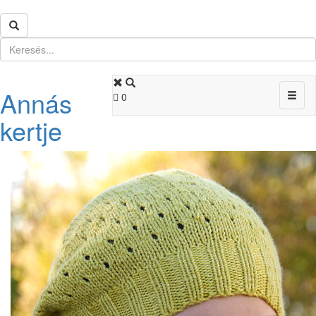
Annás
Toggl
0
naviga
kertje