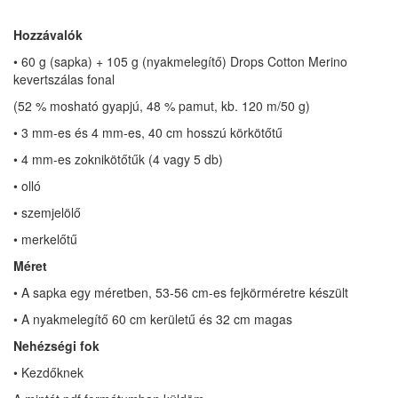
Hozzávalók
• 60 g (sapka) + 105 g (nyakmelegítő) Drops Cotton Merino
kevertszálas fonal
(52 % mosható gyapjú, 48 % pamut, kb. 120 m/50 g)
• 3 mm-es és 4 mm-es, 40 cm hosszú körkötőtű
• 4 mm-es zoknikötőtűk (4 vagy 5 db)
• olló
• szemjelölő
• merkelőtű
Méret
• A sapka egy méretben, 53-56 cm-es fejkörméretre készült
• A nyakmelegítő 60 cm kerületű és 32 cm magas
Nehézségi fok
• Kezdőknek