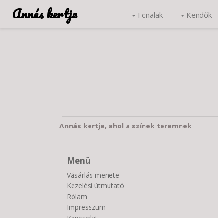
Annás kertje
Fonalak
Kendők
Annás kertje, ahol a színek teremnek
Menü
Vásárlás menete
Kezelési útmutató
Rólam
Impresszum
Kapcsolat