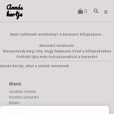
Annás
0
kertje
Toggl
navig
Nem találtunk eredményt a keresett kifejezésre: .
Keresési tanácsok:
Bizonyosodj meg róla, hogy helyesen írtad a kifejezéseket
Próbáld újra más kulcsszavakkal a keresést
Annás kertje, ahol a színek teremnek
Menü
Vásárlás menete
Kezelési útmutató
Rólam
Impresszum
Kapcsolat