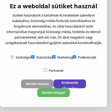
Ez a weboldal sütiket használ
Adatvédelem
ÁSZF
Sütiket használunk a tartalmak és hirdetések személyre
szabásához, közösségi média funkciók biztosításához és
© Annás kertje
- Created with
Soldigo
forgalmunk elemzéséhez. Az oldal használatáról szóló
információkat megosztjuk közösségi média, hirdetési és elemző
partnereinkkel, akik ezt más, Ön által megadott vagy
Adatvédelmi tájékoztató
Általános szerződési feltételek
szolgáltatásaik használatából gyűjtött adatokkal kombinálhatják.
Pénzvisszatérítési eljárás
Elállás a szerződéstől
Szükséges
Statisztikai
Marketing
Preferenciák
Partnerek
Kiválasztás
Mindet elutasít
elfogadása
Mindet elfogad