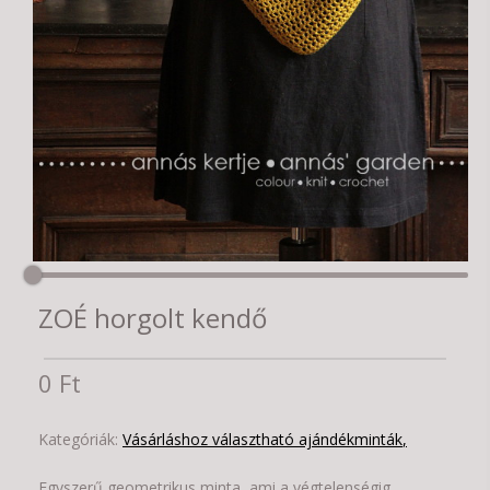
ZOÉ horgolt kendő
0 Ft
Kategóriák:
Vásárláshoz választható ajándékminták
Egyszerű geometrikus minta, ami a végtelenségig