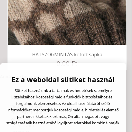
HATSZÖGMINTÁS kötött sapka
0.00 Ft
Annás kertje, ahol a színek teremnek
Ez a weboldal sütiket használ
Sütiket használunk a tartalmak és hirdetések személyre
Menü
szabásához, közösségi média funkciók biztosításához és
forgalmunk elemzéséhez. Az oldal használatáról szóló
Vásárlás menete
információkat megosztjuk közösségi média, hirdetési és elemző
Kezelési útmutató
partnereinkkel, akik ezt más, Ön által megadott vagy
Rólam
szolgáltatásaik használatából gyűjtött adatokkal kombinálhatják.
Impresszum