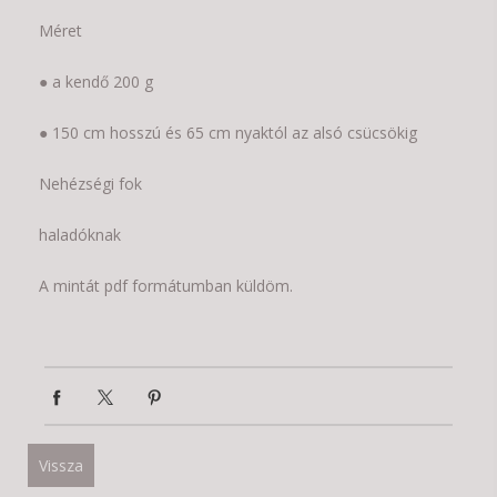
Méret
● a kendő 200 g
● 150 cm hosszú és 65 cm nyaktól az alsó csücsökig
Nehézségi fok
haladóknak
A mintát pdf formátumban küldöm.
Vissza